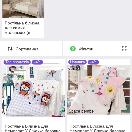
Постільна білизна
для самих
маленьких (в
ліжечко)
Сортування
0
Фільтри
Топ продажів
–4%
Новинка
–4%
Постільна Білизна Для
Постільна Білизна Для
Немовлят У Ліжечко бавовна
Немовлят У Ліжечко бавовна