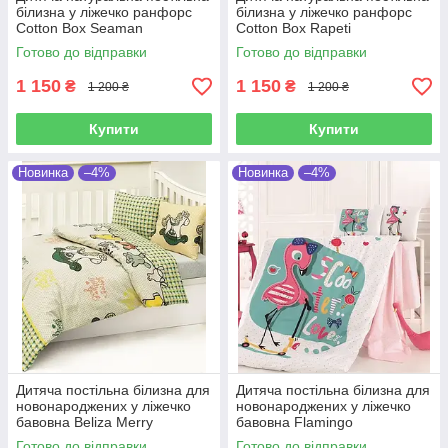
білизна у ліжечко ранфорс
білизна у ліжечко ранфорс
Cotton Box Seaman
Cotton Box Rapeti
Готово до відправки
Готово до відправки
1 150
1 150
₴
₴
1 200 ₴
1 200 ₴
Купити
Купити
Новинка
–4%
Новинка
–4%
Дитяча постільна білизна для
Дитяча постільна білизна для
новонароджених у ліжечко
новонароджених у ліжечко
бавовна Beliza Merry
бавовна Flamingo
Готово до відправки
Готово до відправки