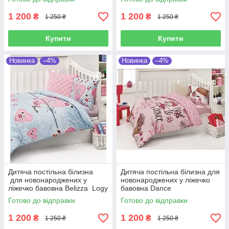
1 200
1 200
₴
₴
1 250 ₴
1 250 ₴
Купити
Купити
Новинка
–4%
Новинка
–4%
Дитяча постільна білизна
Дитяча постільна білизна для
для новонароджених у
новонароджених у ліжечко
ліжечко бавовна Belizza Logy
бавовна Dance
Готово до відправки
Готово до відправки
1 200
1 200
₴
₴
1 250 ₴
1 250 ₴