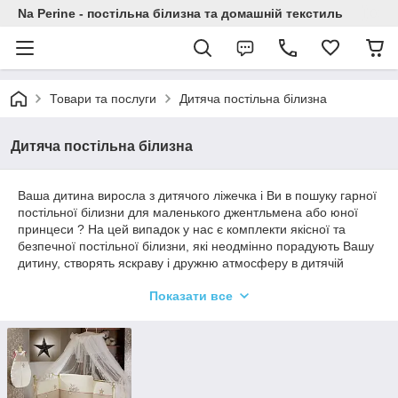
Na Perine - постільна білизна та домашній текстиль
Товари та послуги
Дитяча постільна білизна
Дитяча постільна білизна
Ваша дитина виросла з дитячого ліжечка і Ви в пошуку гарної
постільної білизни для маленького джентльмена або юної
принцеси ? На цей випадок у нас є комплекти якісної та
безпечної постільної білизни, які неодмінно порадують Вашу
дитину, створять яскраву і дружню атмосферу в дитячій
кімнаті і подарують відмінний відпочинок перед новим днем,
Показати все
новими пригодами і досягненнями!