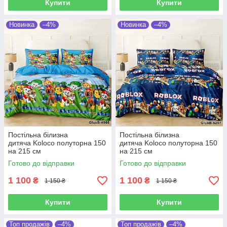
Купити
Купити
Новинка
–4%
Новинка
–4%
Постільна білизна
Постільна білизна
дитяча Koloco полуторна 150
дитяча Koloco полуторна 150
на 215 см
на 215 см
Готово до відправки
Готово до відправки
1 100
1 100
₴
₴
1 150 ₴
1 150 ₴
Купити
Купити
Топ продажів
–4%
Топ продажів
–4%