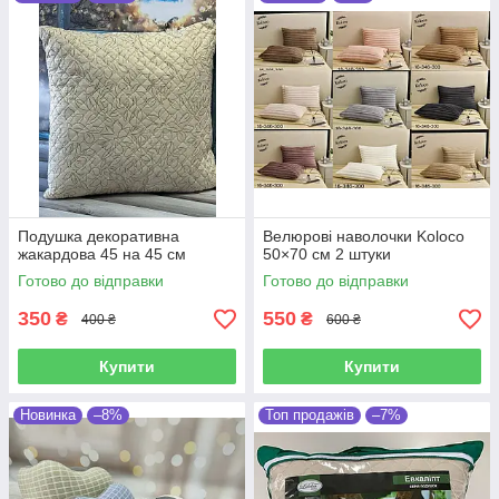
Подушка декоративна
Велюрові наволочки Koloco
жакардова 45 на 45 см
50×70 см 2 штуки
Готово до відправки
Готово до відправки
350
550
₴
₴
400 ₴
600 ₴
Купити
Купити
Новинка
–8%
Топ продажів
–7%