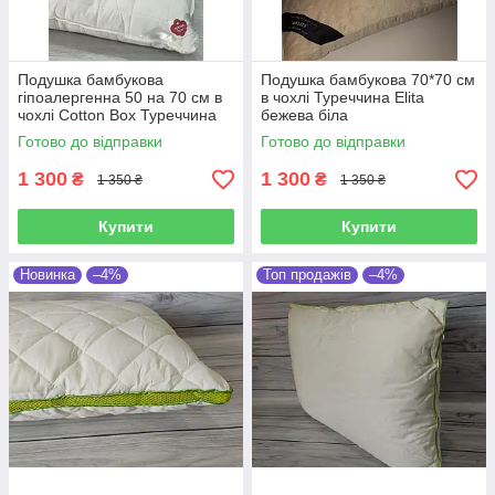
Подушка бамбукова
Подушка бамбукова 70*70 см
гіпоалергенна 50 на 70 см в
в чохлі Туреччина Elita
чохлі Cotton Box Туреччина
бежева біла
біла
Готово до відправки
Готово до відправки
1 300
1 300
₴
₴
1 350 ₴
1 350 ₴
Купити
Купити
Новинка
–4%
Топ продажів
–4%