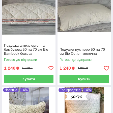
Подушка антиалергенна
бамбукова 50 на 70 см Bio
Подушка пух перо 50 на 70
Bambook бежева
см Bio Cotton молочна
Готово до відправки
Готово до відправки
1 240
1 240
₴
₴
1 290 ₴
1 290 ₴
Купити
Купити
Новинка
–4%
Топ продажів
–4%