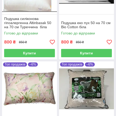
Подушка силіконова
гіпоалергенна Altinbasak 50
Подушка еко пух 50 на 70 см
на 70 см Туреччина біла
Bio Cotton біла
Готово до відправки
Готово до відправки
800
800
₴
₴
850 ₴
850 ₴
Купити
Купити
Топ продажів
–6%
Топ продажів
–6%