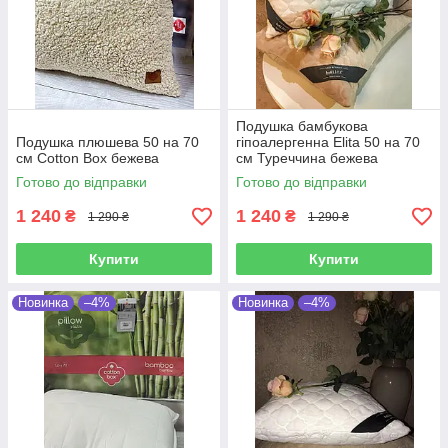
Подушка бамбукова
Подушка плюшева 50 на 70
гіпоалергенна Elita 50 на 70
см Cotton Box бежева
см Туреччина бежева
Готово до відправки
Готово до відправки
1 240
1 240
₴
₴
1 290 ₴
1 290 ₴
Купити
Купити
Новинка
–4%
Новинка
–4%