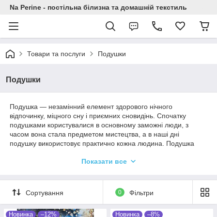
Na Perine - постільна білизна та домашній текстиль
Товари та послуги
Подушки
Подушки
Подушка ― незамінний елемент здорового нічного
відпочинку, міцного сну і приємних сновидінь. Спочатку
подушками користувалися в основному заможні люди, з
часом вона стала предметом мистецтва, а в наші дні
подушку використовує практично кожна людина. Подушка
забезпечує комфортний сон, тому важливо купувати тільки
Показати все
високоякісні вироби, адже від повноцінного відпочинку
залежить Ваш настрій на весь день. У нас Ви можете
придбати подушки з різними наповнювачами відомих
виробників.
Сортування
0
Фільтри
Новинка
–12%
Новинка
–8%