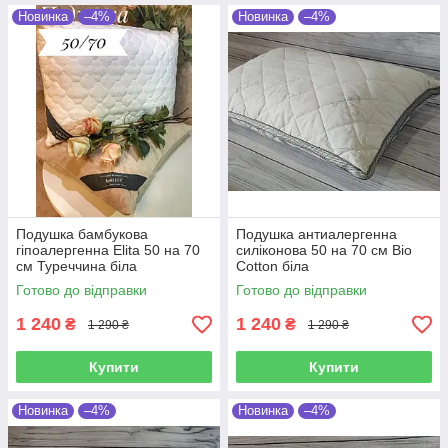
Новинка
–4%
Новинка
–4%
Подушка бамбукова
Подушка антиалергенна
гіпоалергенна Elita 50 на 70
силіконова 50 на 70 см Bio
см Туреччина біла
Cotton біла
Готово до відправки
Готово до відправки
1 240
1 240
₴
₴
1 290 ₴
1 290 ₴
Купити
Купити
Новинка
–4%
Новинка
–4%