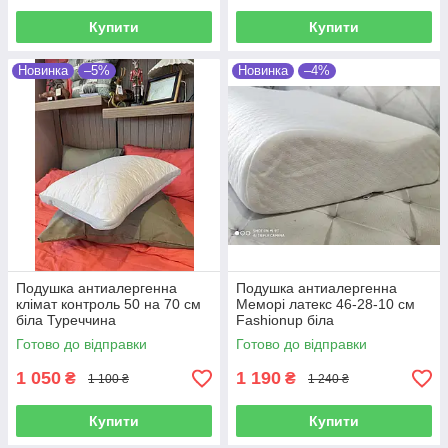
Купити
Купити
Новинка
–5%
Новинка
–4%
Подушка антиалергенна
Подушка антиалергенна
клімат контроль 50 на 70 см
Меморі латекс 46-28-10 см
біла Туреччина
Fashionup біла
Готово до відправки
Готово до відправки
1 050
1 190
₴
₴
1 100 ₴
1 240 ₴
Купити
Купити