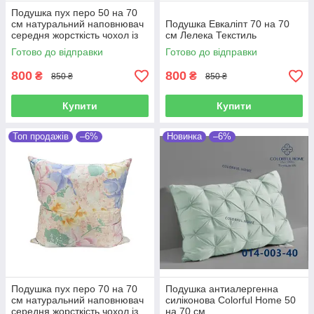
Подушка пух перо 50 на 70
см натуральний наповнювач
Подушка Евкаліпт 70 на 70
середня жорсткість чохол із
см Лелека Текстиль
тика
Готово до відправки
Готово до відправки
800
800
₴
₴
850 ₴
850 ₴
Купити
Купити
Топ продажів
–6%
Новинка
–6%
Подушка пух перо 70 на 70
Подушка антиалергенна
см натуральний наповнювач
силіконова Colorful Home 50
середня жорсткість чохол із
на 70 см