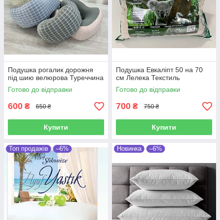
Подушка рогалик дорожня
Подушка Евкаліпт 50 на 70
під шию велюрова Туреччина
см Лелека Текстиль
Готово до відправки
Готово до відправки
600
700
₴
₴
650 ₴
750 ₴
Купити
Купити
Топ продажів
–6%
Новинка
–6%