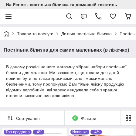
Na Perine - постільна білизна та домашній текстиль
Товари та послуги
Дитяча постільна білизна
Постіль
Постільна білизна для самих маленьких (в ліжечко)
В
даному
розділі
нашого
магазину
зібрані
набори постільної
білизни
для малюків
.
Ми
вважаємо
,
що
товари
для
дітей
повинні
бути
не
тільки
красивими
,
але
і
максимально
безпечними
,
тому
пропонуємо
Вам
тільки
якісну продукцію
відомих
виробників
,
які
зарекомендували
себе
з
кращої
сторони
виключно
високою
якістю
.
Сортування
0
Фільтри
Топ продажів
–4%
Новинка
–4%