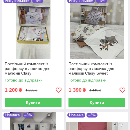
Натуральное!
–4%
Натуральное!
–3%
Постільний комплект із
Постільний комплект із
ранфорсу в ліжечко для
ранфорсу в ліжечко для
малюків Clasy
малюків Clasy Sweet
Готово до відправки
Готово до відправки
1 200
1 390
₴
₴
1 250 ₴
1 440 ₴
Купити
Купити
Новинка
–3%
Новинка
–3%