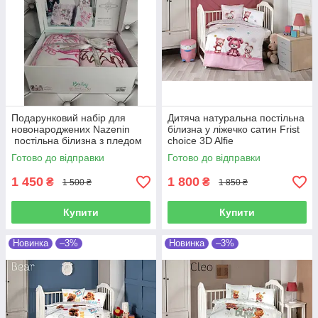
Подарунковий набір для
Дитяча натуральна постільна
новонароджених Nazenin
білизна у ліжечко сатин Frist
постільна білизна з пледом
choice 3D Alfie
Готово до відправки
Готово до відправки
1 450
1 800
₴
₴
1 500 ₴
1 850 ₴
Купити
Купити
Новинка
–3%
Новинка
–3%