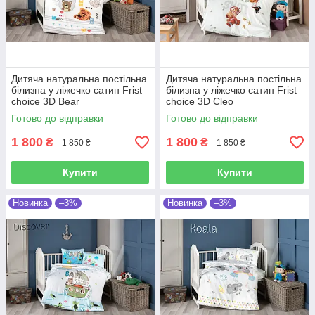
Дитяча натуральна постільна
Дитяча натуральна постільна
білизна у ліжечко сатин Frist
білизна у ліжечко сатин Frist
choice 3D Bear
choice 3D Cleo
Готово до відправки
Готово до відправки
1 800
1 800
₴
₴
1 850 ₴
1 850 ₴
Купити
Купити
Новинка
–3%
Новинка
–3%