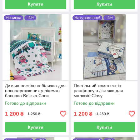
Купити
Купити
Новинка
–4%
Натуральное!
–4%
Дитяча постільна білизна для
Постільний комплект із
новонароджених у ліжечко
ранфорсу в ліжечко для
бавовна Belizza Сови
малюків Clasy
Готово до відправки
Готово до відправки
1 200
1 200
₴
₴
1 250 ₴
1 250 ₴
Купити
Купити