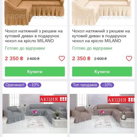
Чохол натяжний з рюшем на
Чохол натяжний з рюшем на
кутовий диван в подарунок
кутовий диван в подарунок
чохол на крісло MILANO
чохол на крісло MILANO
золотисто-бежевий
шампанське
Готово до відправки
Готово до відправки
2 350
2 350
₴
₴
2 600 ₴
2 600 ₴
Купити
Купити
Оригинал!
–10%
Топ продажів
–10%