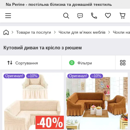
Na Perine - постільна білизна та домашній текстиль
Товари та послуги
Чохли для м'яких меблів
Чохли на
Кутовий диван та крісло з рюшем
Сортування
0
Фільтри
Оригинал!
–10%
Оригинал!
–10%