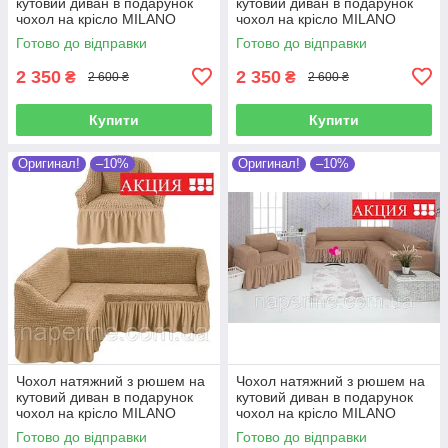
кутовий диван в подарунок
кутовий диван в подарунок
чохол на крісло MILANO
чохол на крісло MILANO
шоколадний
зелений
Готово до відправки
Готово до відправки
2 350
2 350
₴
₴
2 600 ₴
2 600 ₴
Купити
Купити
Оригинал!
–10%
Оригинал!
–10%
Чохол натяжний з рюшем на
Чохол натяжний з рюшем на
кутовий диван в подарунок
кутовий диван в подарунок
чохол на крісло MILANO
чохол на крісло MILANO
світло-бежевий
бежевий
Готово до відправки
Готово до відправки