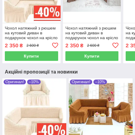
Чохол натяжний з рюшем
Чохол натяжний з рюшем
Чохо
на кутовий диван в
на кутовий диван в
на к
подарунок чохол на крісло
подарунок чохол на крісло
пода
MILANO кремовий
MILANO моккачіно
MIL
2 350
2 350
2 3
₴
₴
2 600 ₴
2 600 ₴
Купити
Купити
Акційні пропозиції та новинки
Оригинал!
–10%
Оригинал!
–10%