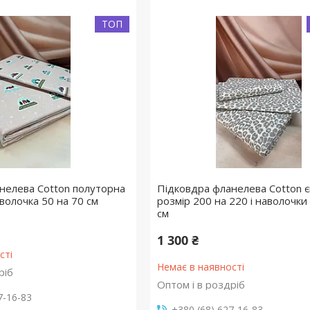
ТОП
нелева Cotton полуторна
Підковдра фланелева Cotton 
аволочка 50 на 70 см
розмір 200 на 220 і наволочки
см
1 300 ₴
сті
Немає в наявності
ріб
Оптом і в роздріб
7-16-83
+380 (68) 627-16-83