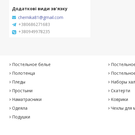
chernika81@gmail.com
+380686271683
+380949978235
Постельное белье
Постельное
Полотенца
Постельное
Пледы
Наборы хал
Простыни
Скатерти
Наматрасники
Коврики
Одеяла
Чехлы для 
Подушки