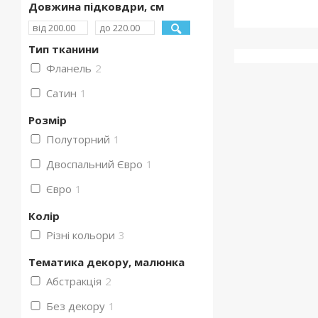
Довжина підковдри, см
Тип тканини
Фланель
2
Сатин
1
Розмір
Полуторний
1
Двоспальний Євро
1
Євро
1
Колір
Різні кольори
3
Тематика декору, малюнка
Абстракція
2
Без декору
1