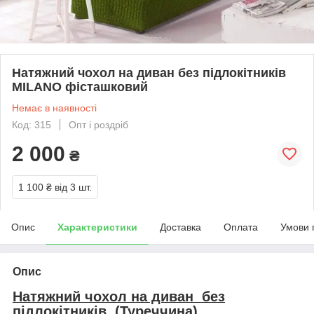
Натяжний чохол на диван без підлокітників
MILANO фісташковий
Немає в наявності
Код: 315
Опт і роздріб
2 000
₴
1 100 ₴
від 3 шт.
Опис
Характеристики
Доставка
Оплата
Умови 
Опис
Натяжний чохол на диван без
підлокітників (Туреччина)