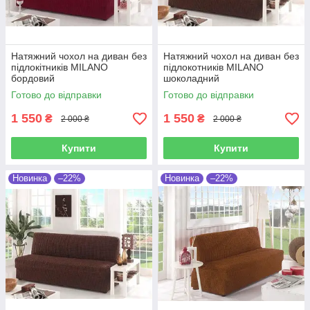
Натяжний чохол на диван без
Натяжний чохол на диван без
підлокітників MILANO
підлокотників MILANO
бордовий
шоколадний
Готово до відправки
Готово до відправки
1 550
1 550
₴
₴
2 000 ₴
2 000 ₴
Купити
Купити
Новинка
–22%
Новинка
–22%