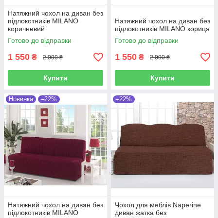
Натяжний чохол на диван без
підлокотників MILANO
Натяжний чохол на диван без
коричневий
підлокотників MILANO кориця
Готово до відправки
Готово до відправки
1 550
1 550
₴
₴
2 000 ₴
2 000 ₴
Купити
Купити
Новинка
–22%
–22%
Натяжний чохол на диван без
Чохол для меблів Naperine
підлокотників MILANO
диван жатка без