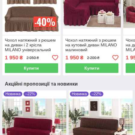
Чохол натяжний з рюшем
Чохол натяжний з рюшем
Чохо
на диван і 2 крісла
на кутовий диван MILANO
на д
MILANO універсальний
малиновий
MILA
шоколадний
бор
1 950
1 950
1 9
₴
₴
2 050 ₴
2 200 ₴
Купити
Купити
Акційні пропозиції та новинки
Новинка
–22%
Новинка
–22%