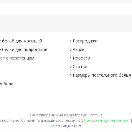
 бельё для малышей
Распродажи
 бельё для подростков
Акции
ат с полотенцем
Новости
Статьи
Размеры постельного белья
мебели
Сайт створений на маркетплейсі
Prom.ua
Na perine -інтернет-магазин постільної білизни та домашнього текстилю |
Поскаржитися на контент
Select Language
▼