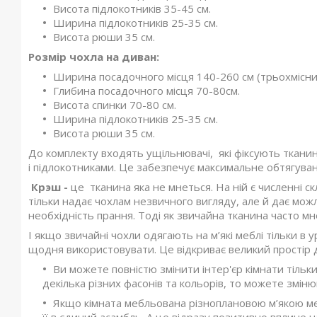
Висота підлокотників 35-45 см.
Ширина підлокотників 25-35 см.
Висота рюши 35 см.
Розмір чохла на диван:
Ширина посадочного місця 140-260 см (трьохмісни
Глибина посадочного місця 70-80см.
Висота спинки 70-80 см.
Ширина підлокотників 25-35 см.
Висота рюши 35 см.
До комплекту входять ущільнювачі, які фіксують ткани
і підлокотниками. Це забезпечує максимальне обтягуван
Крэш -
це тканина яка не мнеться. На ній є численні с
тільки надає чохлам незвичного вигляду, але й дає мож
необхідність прання. Тоді як звичайна тканина часто мн
І якщо звичайні чохли одягають на м’які меблі тільки в 
щодня використовувати. Це відкриває великий простір д
Ви можете повністю змінити інтер'єр кімнати тільки
декілька різних фасонів та кольорів, то можете змін
Якщо кімната мебльована різноплановою м’якою м