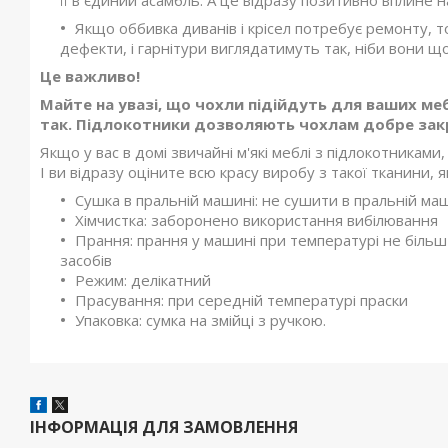
її в єдиний асамбль. А це відразу позитивно вплине на
Якщо оббивка диванів і крісел потребує ремонту, 
дефекти, і гарнітури виглядатимуть так, ніби вони щ
Це важливо!
Майте на увазі, що чохли підійдуть для ваших мебл
так. Підлокотники дозволяють чохлам добре закр
Якщо у вас в домі звичайні м'які меблі з підлокотниками
І ви відразу оціните всю красу виробу з такої тканини, я
Сушка в пральній машині: не сушити в пральній ма
Хімчистка: заборонено використання вибілювання
Прання: прання у машині при температурі не біль
засобів
Режим: делікатний
Прасування: при середній температурі праски
Упаковка: сумка на змійці з ручкою.
ІНФОРМАЦІЯ ДЛЯ ЗАМОВЛЕННЯ