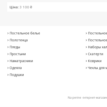
Ціна:
3 100 ₴
Постельное белье
Постельное
Полотенца
Постельное
Пледы
Наборы хал
Простыни
Скатерти
Наматрасники
Коврики
Одеяла
Чехлы для 
Подушки