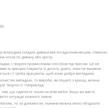
й).
ну всередині складок дивана між посадочним місцем, спинкою
ня чохла по дивану або кріслу.
кладки, створені промисловим способом під пресом. Це не
ливість використовувати їх досить довго, поки не виникне
еться і її треба прасувати, щоб вони добре виглядали.
урочистих випадках, то вироби, які пошиті з крешу, можна
ля творчості. Наприклад:
 тим, що одягнете чохли на м'які меблі. Якщо ви маєте
ювати ситуацію кожного тижня.
ебеллю, то за допомогою тканини можна легко об’єднати