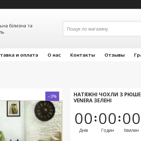
льна білизна та
ль
тавка и оплата
О нас
Контакты
Отзывы
Гр
НАТЯЖНІ ЧОХЛИ З РЮШЕМ
–3%
VENERA ЗЕЛЕНІ
0
0
0
0
0
0
Днів
Годин
Хвилин