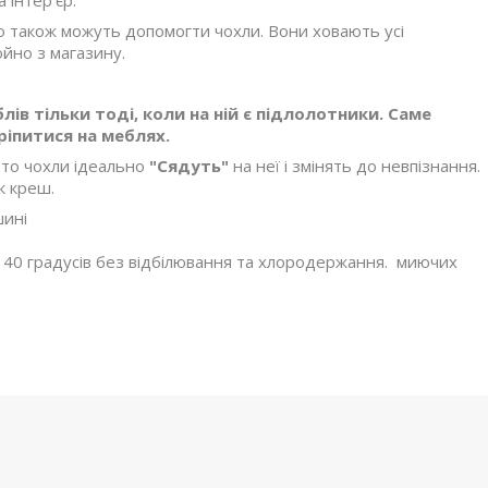
 інтер'єр.
то також можуть допомогти чохли. Вони ховають усі
ойно з магазину.
ів тільки тоді, коли на ній є підлолотники. Саме
іпитися на меблях.
, то чохли ідеально
"Сядуть"
на неї і змінять до невпізнання.
к креш.
шині
ш 40 градусів без відбілювання та хлородержання. миючих