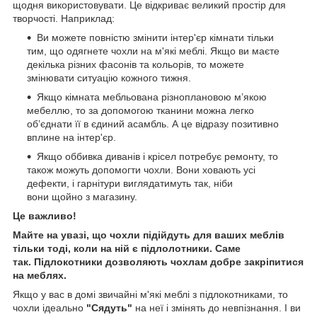
щодня використовувати. Це відкриває великий простір для
творчості. Наприклад:
Ви можете повністю змінити інтер'єр кімнати тільки
тим, що одягнете чохли на м'які меблі. Якщо ви маєте
декілька різних фасонів та кольорів, то можете
змінювати ситуацію кожного тижня.
Якщо кімната мебльована різноплановою м’якою
мебеллю, то за допомогою тканини можна легко
об’єднати її в єдиний асамбль. А це відразу позитивно
вплине на інтер'єр.
Якщо оббивка диванів і крісел потребує ремонту, то
також можуть допомогти чохли. Вони ховають усі
дефекти, і гарнітури виглядатимуть так, ніби
вони щойно з магазину.
Це важливо!
Майте на увазі, що чохли підійдуть для ваших меблів
тільки тоді, коли на ній є підлолотники. Саме
так. Підлокотники дозволяють чохлам добре закріпитися
на меблях.
Якщо у вас в домі звичайні м'які меблі з підлокотниками, то
чохли ідеально
"Сядуть"
на неї і змінять до невпізнання. І ви