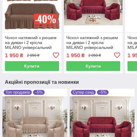
Чохол натяжний з рюшем
Чохол натяжний з рюшем
Чохо
на диван і 2 крісла
на диван і 2 крісла
на д
MILANO універсальний
MILANO універсальний
MILA
шоколадний
бордовий
фіол
1 950
1 950
1 9
₴
₴
2 050 ₴
2 050 ₴
Купити
Купити
Акційні пропозиції та новинки
Топ продажів
–5%
Супер скид
–5%