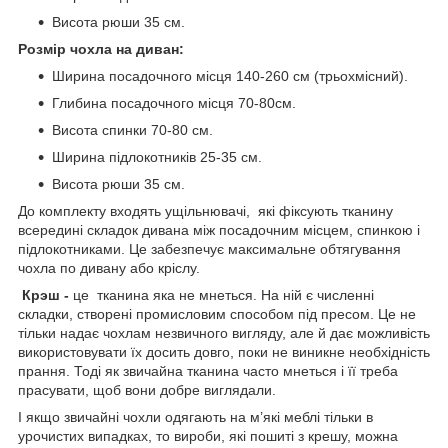
Висота рюши 35 см.
Розмір чохла на диван:
Ширина посадочного місця 140-260 см (трьохмісний).
Глибина посадочного місця 70-80см.
Висота спинки 70-80 см.
Ширина підлокотників 25-35 см.
Висота рюши 35 см.
До комплекту входять ущільнювачі, які фіксують тканину
всередині складок дивана між посадочним місцем, спинкою і
підлокотниками. Це забезпечує максимальне обтягування
чохла по дивану або кріслу.
Крэш -
це тканина яка не мнеться. На ній є численні
складки, створені промисловим способом під пресом. Це не
тільки надає чохлам незвичного вигляду, але й дає можливість
використовувати їх досить довго, поки не виникне необхідність
прання. Тоді як звичайна тканина часто мнеться і її треба
прасувати, щоб вони добре виглядали.
І якщо звичайні чохли одягають на м’які меблі тільки в
урочистих випадках, то вироби, які пошиті з крешу, можна