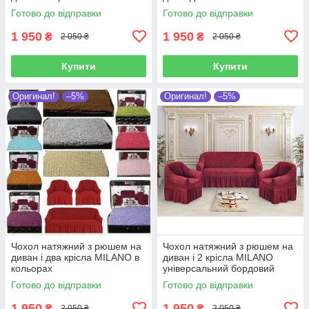
Готово до відправки
Готово до відправки
1 950
1 950
₴
₴
2 050 ₴
2 050 ₴
Купити
Купити
Оригинал!
–5%
Оригинал!
–5%
Чохол натяжний з рюшем на
Чохол натяжний з рюшем на
диван і два крісла MILANO в
диван і 2 крісла MILANO
кольорах
універсальний бордовий
Готово до відправки
Готово до відправки
1 950
1 950
₴
₴
2 050 ₴
2 050 ₴