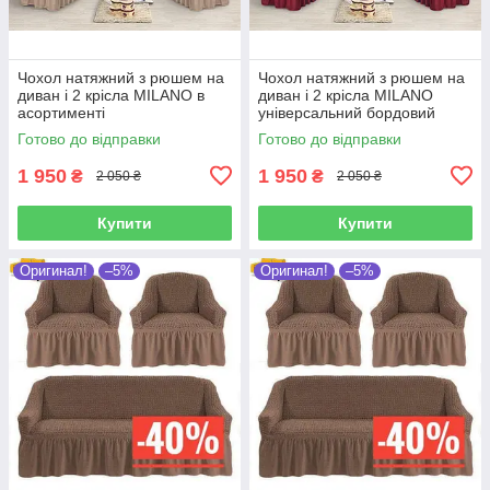
Чохол натяжний з рюшем на
Чохол натяжний з рюшем на
диван і 2 крісла MILANO в
диван і 2 крісла MILANO
асортименті
універсальний бордовий
Готово до відправки
Готово до відправки
1 950
1 950
₴
₴
2 050 ₴
2 050 ₴
Купити
Купити
Оригинал!
–5%
Оригинал!
–5%