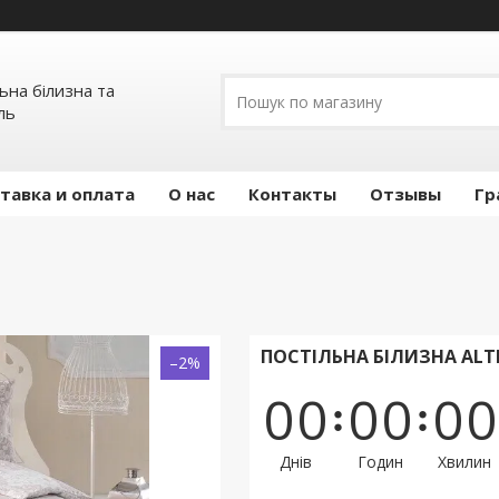
льна білизна та
ль
тавка и оплата
О нас
Контакты
Отзывы
Гр
ПОСТІЛЬНА БІЛИЗНА ALT
–2%
0
0
0
0
0
0
Днів
Годин
Хвилин