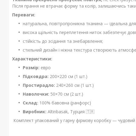
Після прання не втрачає форму та колір, залишаючись та
Переваги:
натуральна, повітропроникна тканина — ідеальна для
висока щільність переплетення ниток забезпечує довг
стійкість до зсідання та знебарвлення;
стильний дизайн і ніжна текстура створюють атмосфер
Характеристики:
Розмір:
евро
Підковдра:
200×220 см (1 шт.)
Простирадло:
240×260 см (1 шт.)
Наволочки:
50×70 см (2 шт.)
Склад:
100% бавовна (ранфорс)
Виробник:
Altinbasak, Турция 🇹🇷
Комплект упакований у гарну фірмову коробку — чудовий в