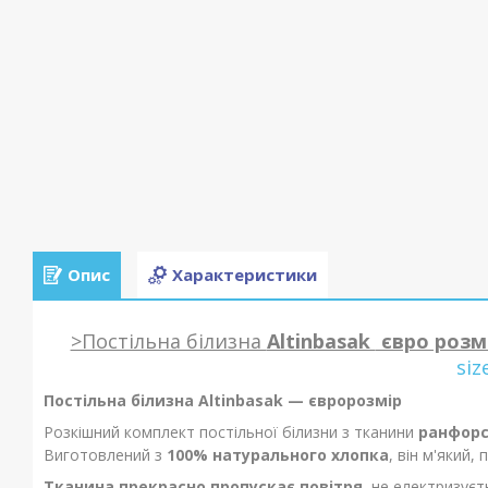
Опис
Характеристики
>Постільна білизна
Altinbasak
євро розм
siz
Постільна білизна Altinbasak — євророзмір
Розкішний комплект постільної білизни з тканини
ранфор
Виготовлений з
100% натурального хлопка
, він м'який,
Тканина прекрасно пропускає повітря,
не електризуєть