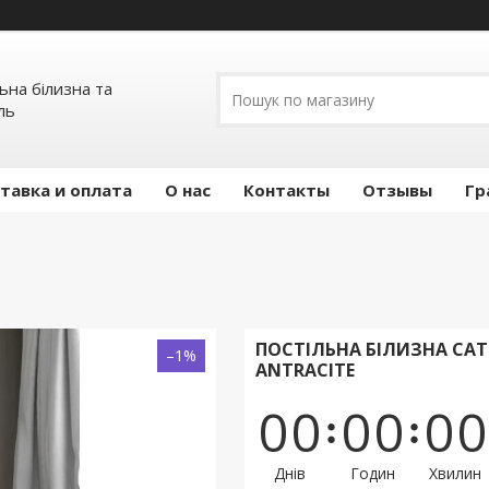
льна білизна та
ль
тавка и оплата
О нас
Контакты
Отзывы
Гр
ПОСТІЛЬНА БІЛИЗНА САТ
–1%
ANTRACITE
0
0
0
0
0
0
Днів
Годин
Хвилин