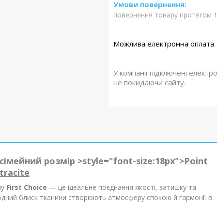
повернення товару протягом 1
У компанії підключені електр
не покидаючи сайту.
сімейний розмір >
style="font-size:18px">
Point
tracite
ну
First Choice
— це ідеальне поєднання якості, затишку та
родний блиск тканини створюють атмосферу спокою й гармонії в