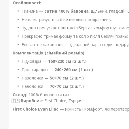
Особливості:
Тканина —
сатин 100% бавовна
, щільний, гладкий і
Не електризується й не викликає подразнень;
Чудово пропускає повітря і зберігає комфортну темпе
Прекрасно тримає форму та колір після безлічі прань;
Елегантне паковання — ідеальний варіант для подар
Комплектація (сімейний розмір):
Підковдра —
160×220 см (2 шт.)
Простирадло —
240×260 см (1 шт.)
Наволочки —
50×70 см (2 шт.)
Наволочки —
70×70 см (2 шт.)
Склад:
100% бавовна сатин
🇹🇷
Виробник:
First Choice, Турция
First Choice Evan Lilac
— ніжність і комфорт, які перетво