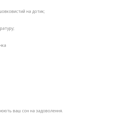
 шовковистий на дотик;
ратуру;
унка
рюють ваш сон на задоволення.