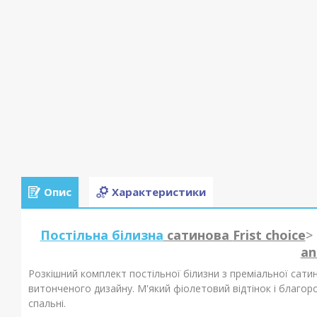
Опис
Характеристики
Постільна білизна
сатинова
Frist choice
>
an
Розкішний комплект постільної білизни з преміальної сати
витонченого дизайну. М'який фіолетовий відтінок і благо
спальні.