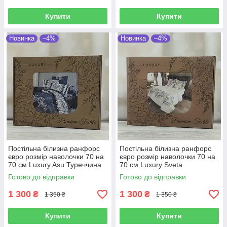
Купити
Купити
Новинка
–4%
Новинка
–4%
Постільна білизна ранфорс
Постільна білизна ранфорс
євро розмір наволочки 70 на
євро розмір наволочки 70 на
70 см Luxury Asu Туреччина
70 см Luxury Sveta
Туреччина
Готово до відправки
Готово до відправки
1 300
1 300
₴
₴
1 350 ₴
1 350 ₴
Купити
Купити