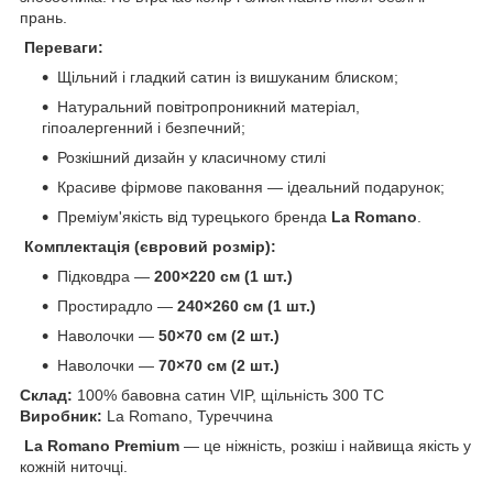
прань.
Переваги:
Щільний і гладкий сатин із вишуканим блиском;
Натуральний повітропроникний матеріал,
гіпоалергенний і безпечний;
Розкішний дизайн у класичному стилі
Красиве фірмове паковання — ідеальний подарунок;
Преміум'якість від турецького бренда
La Romano
.
Комплектація (євровий розмір):
Підковдра —
200×220 см (1 шт.)
Простирадло —
240×260 см (1 шт.)
Наволочки —
50×70 см (2 шт.)
Наволочки —
70×70 см (2 шт.)
Склад:
100% бавовна сатин VIP, щільність 300 TC
Виробник:
La Romano, Туреччина
La Romano Premium
— це ніжність, розкіш і найвища якість у
кожній ниточці.