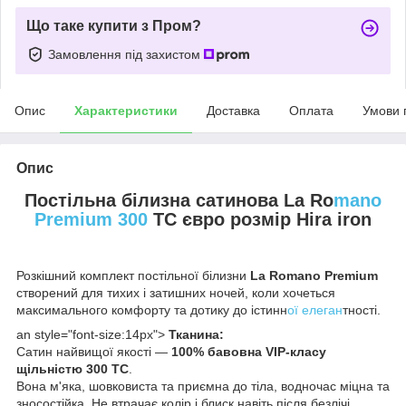
Що таке купити з Пром?
Замовлення під захистом
Опис
Характеристики
Доставка
Оплата
Умови 
Опис
Постільна білизна сатинова La Ro
mano
Premium 300
TC євро розмір Hira iron
Розкішний комплект постільної білизни
La Romano Premium
створений для тихих і затишних ночей, коли хочеться
максимального комфорту та дотику до істинн
ої елеган
тності.
an style="font-size:14px">
Тканина:
Сатин найвищої якості —
100% бавовна VIP-класу
щільністю 300 TC
.
Вона м'яка, шовковиста та приємна до тіла, водночас міцна та
зносостійка. Не втрачає колір і блиск навіть після безлічі