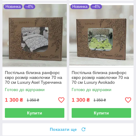
Новинка
–4%
Новинка
–4%
Постільна білизна ранфорс
Постільна білизна ранфорс
євро розмір наволочки 70 на
євро розмір наволочки 70 на
70 см Luxury Asel Туреччина
70 см Luxury Avokado
Туреччина
Готово до відправки
Готово до відправки
1 300
1 300
₴
₴
1 350 ₴
1 350 ₴
Купити
Купити
Показати ще