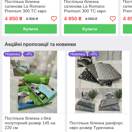
Постільна білизна
Постільна білизна
Пост
сатинова La Romano
сатинова La Romano
сати
Premium 300 TC євро
Premium 300 TC євро
Prem
розмір Madena moonmist
розмір Nadia tapestry
розм
4 850
4 850
4 8
₴
₴
4 900 ₴
4 900 ₴
Купити
Купити
Акційні пропозиції та новинки
Новинка
–4%
Новинка
–4%
Постільна білизна з бязі
полуторний розмір 145 на
Постільна білизна ранфорс
220 см
євро розмір Туреччина