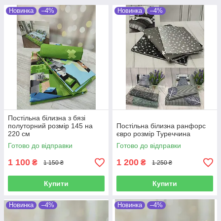
Новинка
–4%
Новинка
–4%
Постільна білизна з бязі
полуторний розмір 145 на
Постільна білизна ранфорс
220 см
євро розмір Туреччина
Готово до відправки
Готово до відправки
1 100
1 200
₴
₴
1 150 ₴
1 250 ₴
Купити
Купити
Новинка
–4%
Новинка
–4%