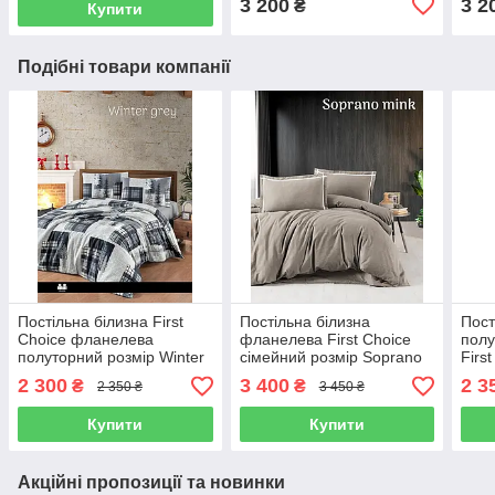
3 200
3 2
₴
Купити
Подібні товари компанії
Постільна білизна First
Постільна білизна
Пост
Choice фланелева
фланелева First Choice
пол
полуторний розмір Winter
сімейний розмір Soprano
Firs
grey
mink
2 300
3 400
2 3
₴
₴
2 350 ₴
3 450 ₴
Купити
Купити
Акційні пропозиції та новинки