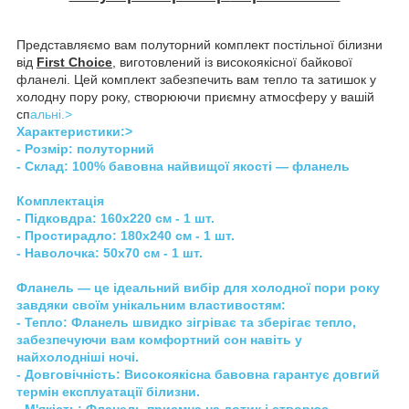
Представляємо вам полуторний комплект постільної білизни
від
First Choice
, виготовлений із високоякісної байкової
фланелі. Цей комплект забезпечить вам тепло та затишок у
холодну пору року, створюючи приємну атмосферу у вашій
сп
альні.>
Характеристи
ки:>
- Розмір: полуторний
- Склад: 100% бавовна найвищої якості — фланель
Комплектація
- Підковдра: 160x220 см - 1 шт.
- Простирадло: 180x240 см - 1 шт.
- Наволочка: 50x70 см - 1 шт.
Фланель — це ідеальний вибір для холодної пори року
завдяки своїм унікальним властивостям:
-
Тепло
: Фланель швидко зігріває та зберігає тепло,
забезпечуючи вам комфортний сон навіть у
найхолодніші ночі.
-
Довговічність
: Високоякісна бавовна гарантує довгий
термін експлуатації білизни.
-
М'якість
: Фланель приємна на дотик і створює