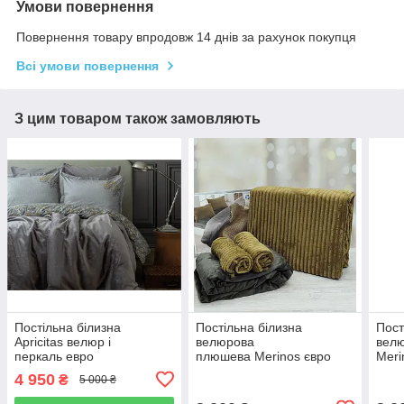
Умови повернення
Повернення товару впродовж 14 днів за рахунок покупця
Всі умови повернення
З цим товаром також замовляють
Постільна білизна
Постільна білизна
Пост
Apricitas велюр і
велюрова
вел
перкаль евро
плюшева Merinos євро
Meri
розмір Antica Gray
розмір гірчична
граф
4 950
₴
5 000 ₴