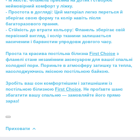
неймовірний комфорт у ліжку.
-
Простота в догляді
: Цей матеріал легко переться й
зберігає свою форму та колір навіть після
багаторазового прання.
-
Стійкість до втрати кольору
: Фланель зберігає свій
первісний вигляд, і колір тканини залишається
насиченим і барвистим упродовж довгого часу.
Проста та красива постільна білизна
First Choice
з
фланелі стане незамінним аксесуаром для вашої спальні
холодної пори. Пориньте в атмосферу затишку та тепла,
насолоджуючись якісною постільною байкою.
Зробіть ваш сон комфортнішим і затишнішим із
постільною білизною
First Choice
. Не проґавте шанс
збагатити вашу спальню — замовляйте його прямо
зараз!
Приховати