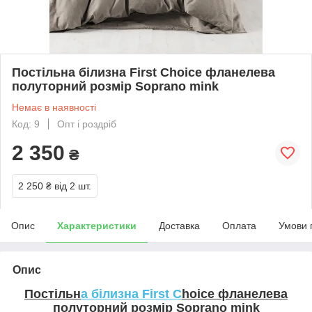
Постільна білизна First Choice фланелева
полуторний розмір Soprano mink
Немає в наявності
Код: 9
Опт і роздріб
2 350
₴
2 250 ₴
від 2 шт.
Опис
Характеристики
Доставка
Оплата
Умови 
Опис
Постільн
а білизна First C
hoice фланелева
полуторний розмір
Soprano mink