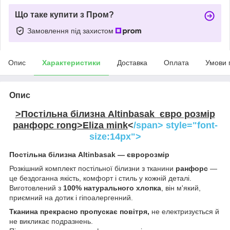
Що таке купити з Пром?
Замовлення під захистом
Опис
Характеристики
Доставка
Оплата
Умови 
Опис
>Постільна білизна
Altinbasak
євро розмір
ранфорс
rong>Eliza mink
<
/span> style="font-
size:14px">
Постільна білизна Altinbasak — євророзмір
Розкішний комплект постільної білизни з тканини
ранфорс
—
це бездоганна якість, комфорт і стиль у кожній деталі.
Виготовлений з
100% натурального хлопка
, він м'який,
приємний на дотик і гіпоалергенний.
Тканина прекрасно пропускає повітря,
не електризується й
не викликає подразнень.