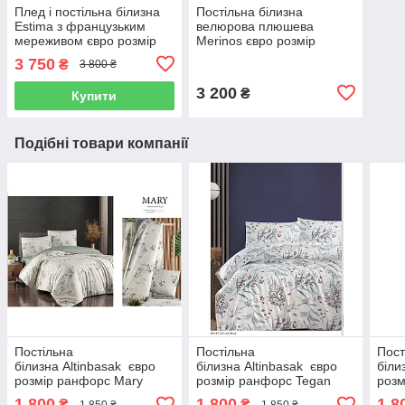
Плед і постільна білизна
Постільна білизна
Estima з французьким
велюрова плюшева
мереживом євро розмір
Merinos євро розмір
кремовий
графітова
3 750
₴
3 800 ₴
3 200
₴
Купити
Подібні товари компанії
Постільна
Постільна
Пост
білизна Altinbasak євро
білизна Altinbasak євро
біли
розмір ранфорс Mary
розмір ранфорс Tegan
розм
mink
indi
1 800
1 800
1 8
₴
₴
1 850 ₴
1 850 ₴