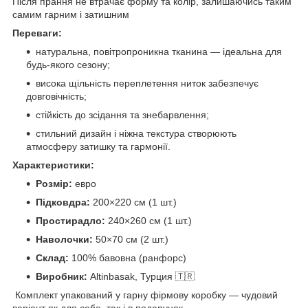
Після прання не втрачає форму та колір, залишаючись таким
самим гарним і затишним
Переваги:
натуральна, повітропроникна тканина — ідеальна для
будь-якого сезону;
висока щільність переплетення ниток забезпечує
довговічність;
стійкість до зсідання та знебарвлення;
стильний дизайн і ніжна текстура створюють
атмосферу затишку та гармонії.
Характеристики:
Розмір:
евро
Підковдра:
200×220 см (1 шт.)
Простирадло:
240×260 см (1 шт.)
Наволочки:
50×70 см (2 шт.)
Склад:
100% бавовна (ранфорс)
Виробник:
Altinbasak, Турция 🇹🇷
Комплект упакований у гарну фірмову коробку — чудовий