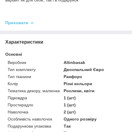
варіант як для себе, так і в подарунок
Приховати
Характеристики
Основні
Виробник
Altinbasak
Тип комплекту
Двоспальний Євро
Тип тканини
Ранфорс
Колір
Різні кольори
Тематика декору, малюнка
Рослини, квіти
Підковдра
1 (шт)
Простирадло
1 (шт)
Наволочка
2 (шт)
Особливість наволочок
Одного розміру
Подарункова упаковка
Так