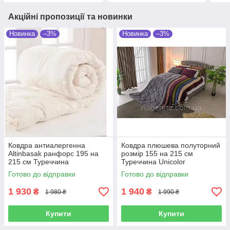
Акційні пропозиції та новинки
Новинка
–3%
Новинка
–3%
Ковдра антиалергенна
Ковдра плюшева полуторний
Altinbasak ранфорс 195 на
розмір 155 на 215 см
215 см Туреччина
Туреччина Unicolor
Готово до відправки
Готово до відправки
1 930
1 940
₴
₴
1 980 ₴
1 990 ₴
Купити
Купити