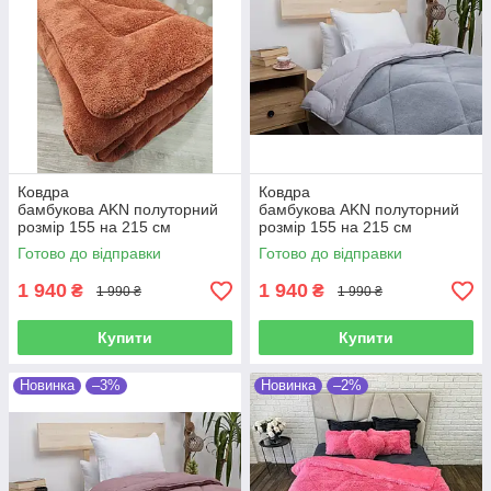
Ковдра
Ковдра
бамбукова AKN полуторний
бамбукова AKN полуторний
розмір 155 на 215 см
розмір 155 на 215 см
Туреччина теракотова
Туреччина сіра
Готово до відправки
Готово до відправки
1 940
1 940
₴
₴
1 990 ₴
1 990 ₴
Купити
Купити
Новинка
–3%
Новинка
–2%