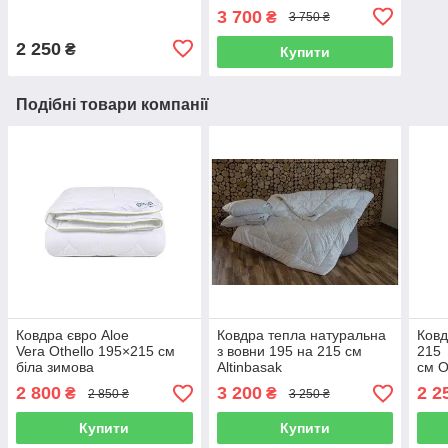
у кольорах
і наволочки 2 шт Merinos
3 700
₴
3 750 ₴
бордове
2 250
₴
Купити
Подібні товари компанії
Ковдра євро Aloe
Ковдра тепла натуральна
Ковд
Vera Othello 195×215 см
з вовни 195 на 215 см
215
біла зимова
Altinbasak
см O
зим
2 800
3 200
2 2
₴
₴
2 850 ₴
3 250 ₴
Купити
Купити