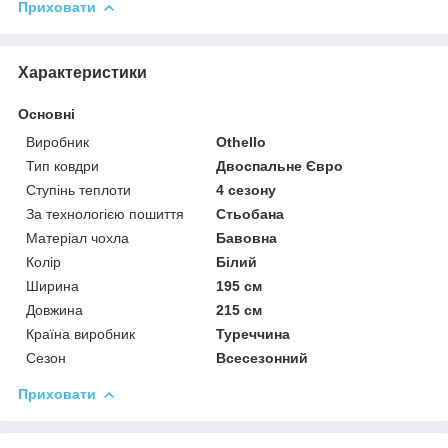
Приховати
Характеристики
Основні
Виробник
Othello
Тип ковдри
Двоспальне Євро
Ступінь теплоти
4 сезону
За технологією пошиття
Стьобана
Матеріал чохла
Бавовна
Колір
Білий
Ширина
195 см
Довжина
215 см
Країна виробник
Туреччина
Сезон
Всесезонний
Приховати