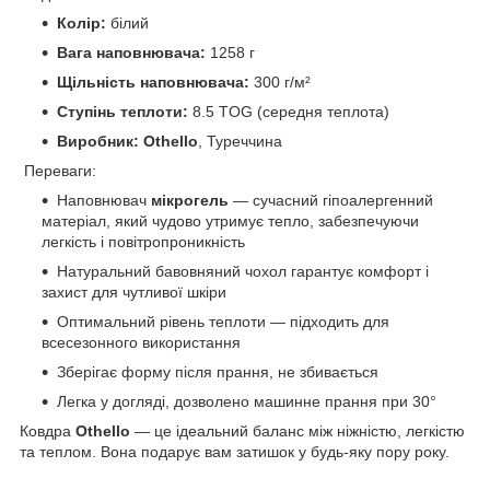
Колір:
білий
Вага наповнювача:
1258 г
Щільність наповнювача:
300 г/м²
Ступінь теплоти:
8.5 TOG (середня теплота)
Виробник:
Othello
, Туреччина
Переваги:
Наповнювач
мікрогель
— сучасний гіпоалергенний
матеріал, який чудово утримує тепло, забезпечуючи
легкість і повітропроникність
Натуральний бавовняний чохол гарантує комфорт і
захист для чутливої шкіри
Оптимальний рівень теплоти — підходить для
всесезонного використання
Зберігає форму після прання, не збивається
Легка у догляді, дозволено машинне прання при 30°
Ковдра
Othello
— це ідеальний баланс між ніжністю, легкістю
та теплом. Вона подарує вам затишок у будь-яку пору року.