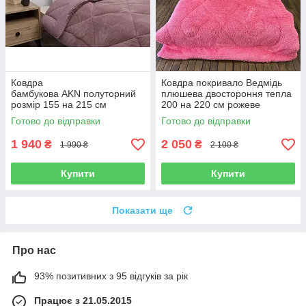
Ковдра
Ковдра покривало Ведмідь
бамбукова AKN полуторний
плюшева двостороння тепла
розмір 155 на 215 см
200 на 220 см рожеве
Туреччина пудрова
Готово до відправки
Готово до відправки
1 940
2 050
₴
₴
1 990 ₴
2 100 ₴
Купити
Купити
Показати ще
Про нас
93% позитивних з 95 відгуків за рік
Працює з 21.05.2015