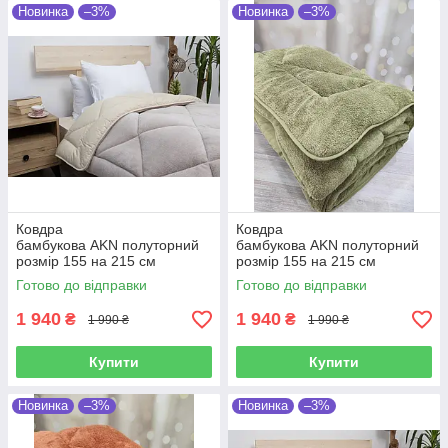
Новинка
–3%
Новинка
–3%
Ковдра
Ковдра
бамбукова AKN полуторний
бамбукова AKN полуторний
розмір 155 на 215 см
розмір 155 на 215 см
Туреччина бежева
Туреччина оливкова
Готово до відправки
Готово до відправки
1 940
1 940
₴
₴
1 990 ₴
1 990 ₴
Купити
Купити
Новинка
–3%
Новинка
–3%