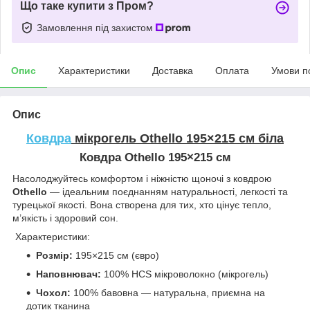
Що таке купити з Пром?
Замовлення під захистом
Опис
Характеристики
Доставка
Оплата
Умови п
Опис
Ковдра
мікрогель Othello 195×215 см біла
Ковдра
Othello
195×215 см
Насолоджуйтесь комфортом і ніжністю щоночі з ковдрою
Othello
— ідеальним поєднанням натуральності, легкості та
турецької якості. Вона створена для тих, хто цінує тепло,
м’якість і здоровий сон.
Характеристики:
Розмір:
195×215 см (євро)
Наповнювач:
100% HCS мікроволокно (мікрогель)
Чохол:
100% бавовна — натуральна, приємна на
дотик тканина