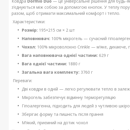
Ковдра
Dormio Duo
— це універсальне рішення для будь-як
з’єднуються між собою за допомогою кнопок. У теплу пору
разом, щоб отримати максимальний комфорт і тепло.
Характеристики:
Розмір:
195×215 см × 2 шт
Наповнювач:
100% мікрогель — сучасний гіпоалерген
Чохол:
100% мікроволокно Crinkle — м’яке, дихаюче, 
Вага наповнювача однієї частини:
629 г
Вага однієї частини:
1880 г
Загальна вага комплекту:
3760 г
Переваги:
Дві ковдри в одній — легко регулювати тепло в залеж
Мікрогель забезпечує відмінну терморегуляцію
Гіпоалергенна, підходить для людей з чутливою шкір
Зберігає форму та пишність після прання
М’який, приємний на дотик чохол