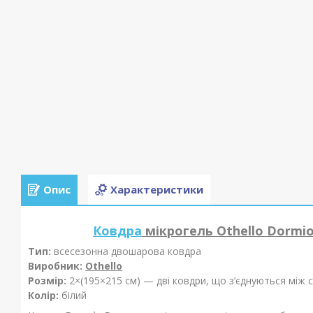
Опис
Характеристики
Ковдра
мікрогель Othello
Dormi
Тип:
всесезонна двошарова ковдра
Виробник:
Othello
Розмір:
2×(195×215 см) — дві ковдри, що з’єднуються між
Колір:
білий