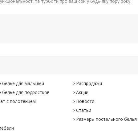
нкціональності та турботи про ваш сон у будь-яку пору року.
 бельё для малышей
Распродажи
 бельё для подростков
Акции
ат с полотенцем
Новости
Статьи
Размеры постельного белья
мебели