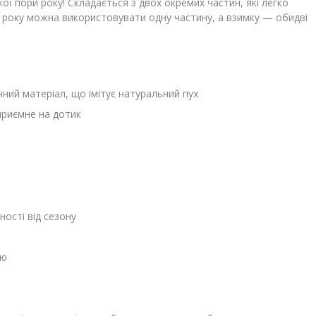
ої пори року! Складається з двох окремих частин, які легко
 року можна використовувати одну частину, а взимку — обидві
ний матеріал, що імітує натуральний пух
приємне на дотик
ності від сезону
ою