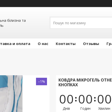
льна білизна та
ль
тавка и оплата
О нас
Контакты
Отзывы
Гр
КОВДРА МІКРОГЕЛЬ OTHE
–1%
КНОПКАХ
0
0
0
0
0
0
Днів
Годин
Хвилин