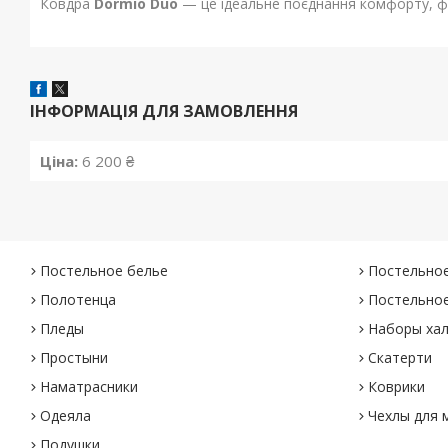
Ковдра
Dormio Duo
— це ідеальне поєднання комфорту, фу
ІНФОРМАЦІЯ ДЛЯ ЗАМОВЛЕННЯ
Ціна:
6 200 ₴
Постельное белье
Постельное
Полотенца
Постельное
Пледы
Наборы хал
Простыни
Скатерти
Наматрасники
Коврики
Одеяла
Чехлы для 
Подушки