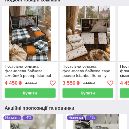
Постільна білизна
Постільна білизна
Пост
фланелева байкова
фланелева байкова євро
фла
сімейний розмір Istanbul
розмір Istanbul Serenity
сіме
Cozy Yesil
kirmizi
Zeni
4 450
3 550
4 4
₴
₴
4 500 ₴
3 600 ₴
Купити
Купити
Акційні пропозиції та новинки
Новинка
–4%
Новинка
–4%