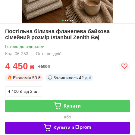
Постільна білизна фланелева байкова
сімейний розмір Istanbul Zenith Bej
Готово до відправки
Код: 06-253
Опт і роздріб
4 450
₴
4 500 ₴
Економія
50 ₴
Залишилось
42 дні
4 400 ₴
від 2 шт.
Купити
або
Купити з