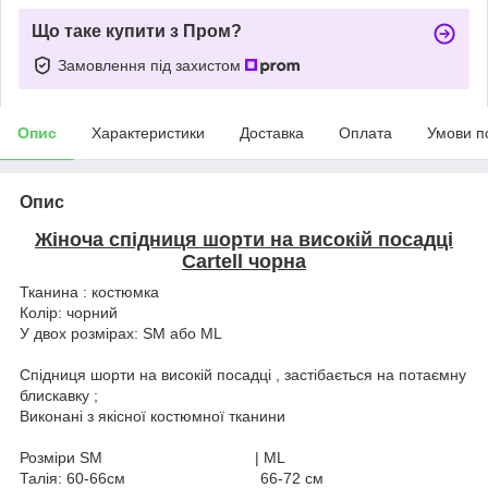
Що таке купити з Пром?
Замовлення під захистом
Опис
Характеристики
Доставка
Оплата
Умови п
Опис
Жіноча спідниця шорти на високій посадці
Cartell чорна
Тканина : костюмка
Колір: чорний
У двох розмірах: SM або ML
Спідниця шорти на високій посадці , застібається на потаємну
блискавку ;
Виконані з якісної костюмної тканини
Розміри SM | ML
Талія: 60-66см 66-72 см