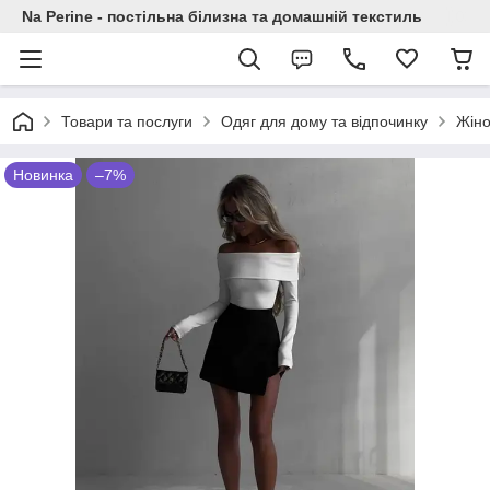
Na Perine - постільна білизна та домашній текстиль
Товари та послуги
Одяг для дому та відпочинку
Жіно
Новинка
–7%