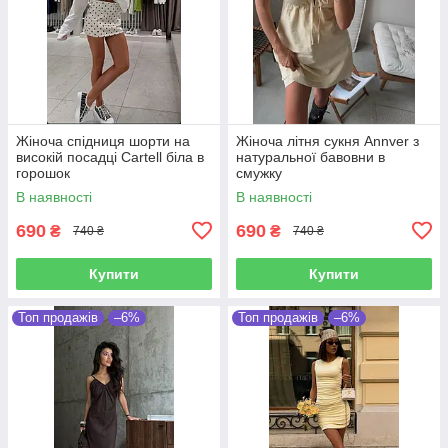
Жіноча спідниця шорти на
Жіноча літня сукня Annver з
високій посадці Cartell біла в
натуральної бавовни в
горошок
смужку
В наявності
В наявності
690
690
₴
₴
740 ₴
740 ₴
Купити
Купити
Топ продажів
–6%
Топ продажів
–6%