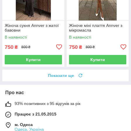
Жіноча сукня Annver з жатої
Жіноче міні плаття Annver з
бавовни
мікромасла
В наявності
В наявності
750
750
₴
₴
800 ₴
800 ₴
Купити
Купити
Показати ще
Про нас
93% позитивних з 95 відгуків за рік
Працює з 21.05.2015
м. Одеса
Одеса, Україна