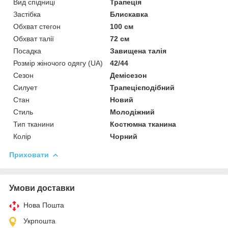
Вид спідниці
Трапеція
Застібка
Блискавка
Обхват стегон
100 см
Обхват талії
72 см
Посадка
Завищена талія
Розмір жіночого одягу (UA)
42/44
Сезон
Демісезон
Силует
Трапецієподібний
Стан
Новий
Стиль
Молодіжний
Тип тканини
Костюмна тканина
Колір
Чорний
Приховати
Умови доставки
Нова Пошта
Укрпошта