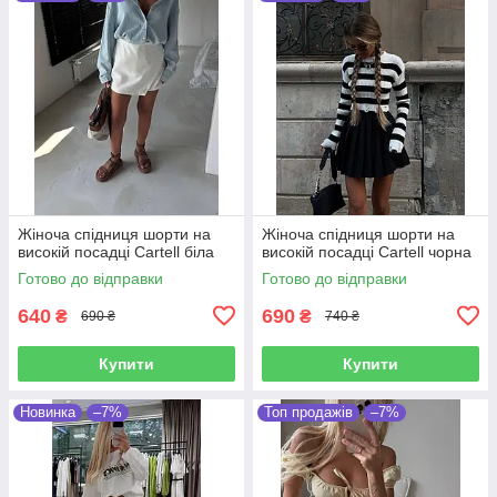
Жіноча спідниця шорти на
Жіноча спідниця шорти на
високій посадці Cartell біла
високій посадці Cartell чорна
Готово до відправки
Готово до відправки
640
690
₴
₴
690 ₴
740 ₴
Купити
Купити
Новинка
–7%
Топ продажів
–7%