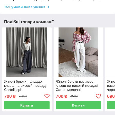
Всі умови повернення
Подібні товари компанії
Жіночі брюки палаццо
Жіночі брюки палаццо
Жіно
кльош на високій посадці
кльош на високій посадці
висо
Cartell сірі
Cartell молочні
чор
700
700
690
₴
₴
750 ₴
750 ₴
Купити
Купити