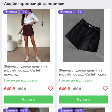
Акційні пропозиції та новинки
Новинка
–7%
Новинка
–7%
Жіноча спідниця шорти на
високій посадці Cartell
Жіноча спідниця шорти на
шоколад
високій посадці Cartell чорна
Готово до відправки
Готово до відправки
640
640
₴
₴
690 ₴
690 ₴
Купити
Купити
Новинка
–7%
Новинка
–7%