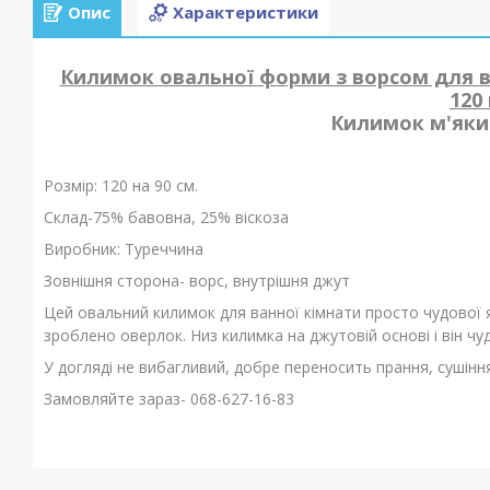
Опис
Характеристики
Килимок овальної форми з ворсом для ва
120
Килимок м'який
Розмір: 120 на 90 см.
Склад-75% бавовна, 25% віскоза
Виробник: Туреччина
Зовнішня сторона- ворс, внутрішня джут
Цей овальний килимок для ванної кімнати просто чудової я
зроблено оверлок. Низ килимка на джутовій основі і він ч
У догляді не вибагливий, добре переносить прання, сушіння
Замовляйте зараз- 068-627-16-83