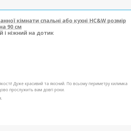
нної кімнати спальні або кухні HC&W розмір
 на 90 см
 і ніжний на дотик
кості! Дуже красивий та якісний. По всьому периметру килимка
удово прослужить вам довгі роки.
.