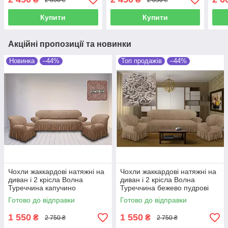
Купити
Купити
Акційні пропозиції та новинки
Новинка
–44%
Топ продажів
–44%
Чохли жаккардові натяжні на
Чохли жаккардові натяжні на
диван і 2 крісла Волна
диван і 2 крісла Волна
Туреччина капучино
Туреччина бежево пудрові
Готово до відправки
Готово до відправки
1 550
1 550
₴
₴
2 750 ₴
2 750 ₴