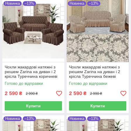
Новинка
–13%
Новинка
–13%
Чохли жакардові натяжні з
Чохли жакардові натяжні з
рюшем Zarina на диван і 2
рюшем Zarina на диван і 2
крісла Туреччина коричневі
крісла Туреччина бежеві
Готово до відправки
Готово до відправки
2 590
2 590
₴
₴
2 990 ₴
2 990 ₴
Купити
Купити
Новинка
–13%
Новинка
–13%