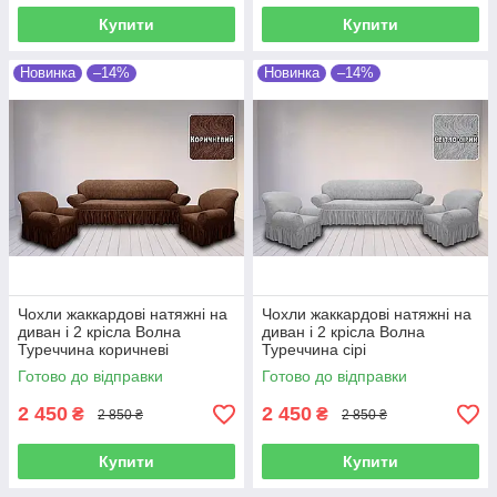
Купити
Купити
Новинка
–14%
Новинка
–14%
Чохли жаккардові натяжні на
Чохли жаккардові натяжні на
диван і 2 крісла Волна
диван і 2 крісла Волна
Туреччина коричневі
Туреччина сірі
Готово до відправки
Готово до відправки
2 450
2 450
₴
₴
2 850 ₴
2 850 ₴
Купити
Купити