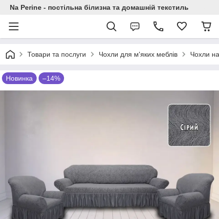
Na Perine - постільна білизна та домашній текстиль
Товари та послуги
Чохли для м'яких меблів
Чохли на
Новинка
–14%