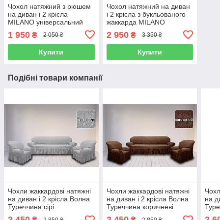
Чохол натяжний з рюшем
Чохол натяжний на диван
на диван і 2 крісла
і 2 крісла з букльованого
MILANO універсальний
жаккарда MILANO
натуральний
кремово-білий
1 950
2 950
₴
₴
2 050 ₴
3 350 ₴
Купити
Купити
Подібні товари компанії
Чохли жаккардові натяжні
Чохли жаккардові натяжні
Чохл
на диван і 2 крісла Волна
на диван і 2 крісла Волна
на д
Туреччина сірі
Туреччина коричневі
Туре
2 450
2 450
2 6
₴
₴
2 850 ₴
2 850 ₴