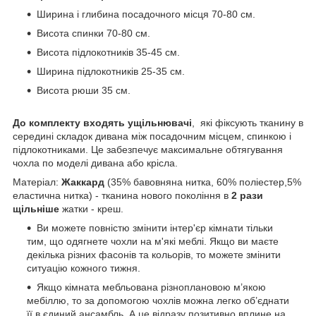
Ширина і глибина посадочного місця 70-80 см.
Висота спинки 70-80 см.
Висота підлокотників 35-45 см.
Ширина підлокотників 25-35 см.
Висота рюши 35 см.
До комплекту входять ущільнювачі
, які фіксують тканину в
середині складок дивана між посадочним місцем, спинкою і
підлокотниками. Це забезпечує максимальне обтягування
чохла по моделі дивана або крісла.
Матеріал:
Жаккард
(35% бавовняна нитка, 60% поліестер,5%
еластична нитка) - тканина нового покоління в
2 рази
щільніше
жатки - креш.
Ви можете повністю змінити інтер'єр кімнати тільки
тим, що одягнете чохли на м'які меблі. Якщо ви маєте
декілька різних фасонів та кольорів, то можете змінити
ситуацію кожного тижня.
Якщо кімната мебльована різноплановою м’якою
мебіллю, то за допомогою чохлів можна легко об’єднати
її в єдиний ансамбль. А це відразу позитивно вплине на