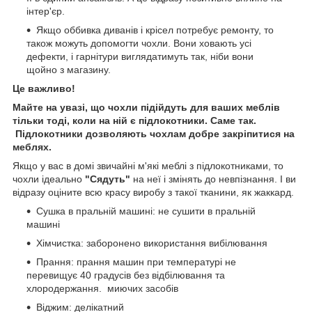
інтер'єр.
Якщо оббивка диванів і крісел потребує ремонту, то
також можуть допомогти чохли. Вони ховають усі
дефекти, і гарнітури виглядатимуть так, ніби вони
щойно з магазину.
Це важливо!
Майте на увазі, що чохли підійдуть для ваших меблів
тільки тоді, коли на ній є підлокотники. Саме так.
Підлокотники дозволяють чохлам добре закріпитися на
меблях.
Якщо у вас в домі звичайні м'які меблі з підлокотниками, то
чохли ідеально
"Сядуть"
на неї і змінять до невпізнання. І ви
відразу оціните всю красу виробу з такої тканини, як жаккард.
Сушка в пральній машині: не сушити в пральній
машині
Хімчистка: заборонено використання вибілювання
Прання: прання машин при температурі не
перевищує 40 градусів без відбілювання та
хлородержання. миючих засобів
Віджим: делікатний