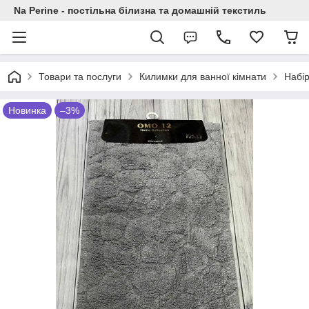
Na Perine - постільна білизна та домашній текстиль
Товари та послуги
Килимки для ванної кімнати
Набір
Новинка
–3%