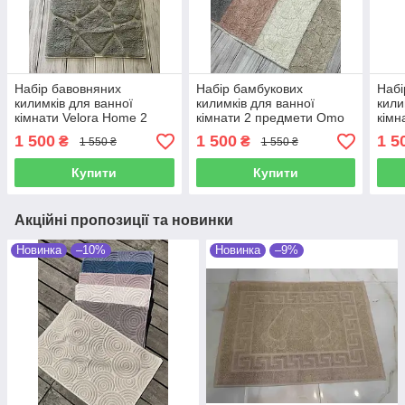
Набір бавовняних
Набір бамбукових
Набі
килимків для ванної
килимків для ванної
кили
кімнати Velora Home 2
кімнати 2 предмети Omo
кімн
предмети сірий
Home Туреччина
пре
1 500
1 500
1 5
₴
₴
1 550 ₴
1 550 ₴
кремовий
Купити
Купити
Акційні пропозиції та новинки
Новинка
–10%
Новинка
–9%