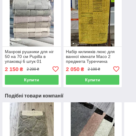
Махрові рушники для ніг
Набір килимків люкс для
50 на 70 см Pupilla в
ванної кімнати Масо 2
упаковці 6 штук 01
предмета Туреччина
гірчичні
2 150
2 050
₴
₴
2 200 ₴
2 100 ₴
Купити
Купити
Подібні товари компанії