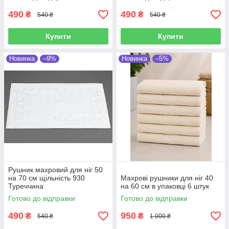
490
490
₴
₴
540 ₴
540 ₴
Купити
Купити
Новинка
–9%
Новинка
–5%
Рушник махровий для ніг 50
на 70 см щільність 930
Махрові рушники для ніг 40
Туреччина
на 60 см в упаковці 6 штук
Готово до відправки
Готово до відправки
490
950
₴
₴
540 ₴
1 000 ₴