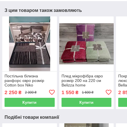
З цим товаром також замовляють
Постільна білизна
Плед мікрофібра євро
Покр
ранфорс євро розмір
розмір 200 на 220 см
люкс
Cotton box Niko
Belizza home
Bell
2 250
1 550
2 8
₴
₴
2 300 ₴
1 600 ₴
Купити
Купити
Подібні товари компанії