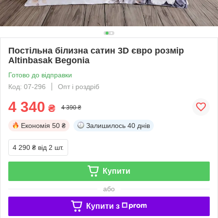
Постільна білизна сатин 3D євро розмір
Altinbasak Begonia
Готово до відправки
Код: 07-296
Опт і роздріб
4 340
₴
4 390 ₴
Економія
50 ₴
Залишилось
40 днів
4 290 ₴
від 2 шт.
Купити
або
Купити з