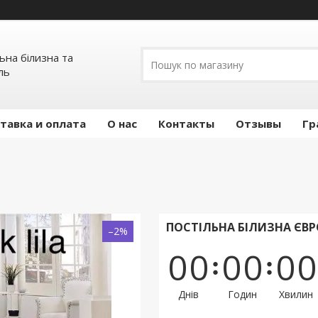
льна білизна та
ль
тавка и оплата
О нас
Контакты
Отзывы
Гр
ПОСТІЛЬНА БІЛИЗНА ЄВРО
–2%
0
0
0
0
0
0
Днів
Годин
Хвилин