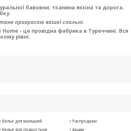
уральної бавовни, тканина якісна та дорога.
бку.
стане прикрасою вашої спальні.
i Home - це провідна фабрика в Туреччині. Вся
кому рівні.
 бельё для малышей
Распродажи
 бельё для подростков
Акции