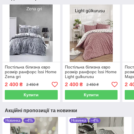
Постільна білизна євро
Постільна білизна євро
Пост
розмір ранфорс İssi Home
розмір ранфорс İssi Home
розм
Zena gri
Light gulkurusu
Majo
2 400
2 400
2 4
₴
₴
2 450 ₴
2 450 ₴
Купити
Купити
Акційні пропозиції та новинки
Новинка
–4%
Новинка
–4%