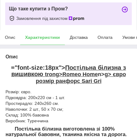
Що таке купити з Пром?
Замовлення під захистом
Опис
Характеристики
Доставка
Оплата
Умови 
Опис
="font-size:18px">
Постільна білизна з
вишивкою
trong>Romeo Home
n>
g> євро
розмір ранфорс Sari Gri
Розмір: євро.
Підковдра: 200х220 см - 1 шт.
Простирадло: 240х260 см.
Наволочки: 2 шт., 50 х 70 см;
Склад: 100% бавовна
Виробник: Туреччина
Постільна білизна виготовлена зі 100%
натуральної бавовни, тканина якісна та дорога.