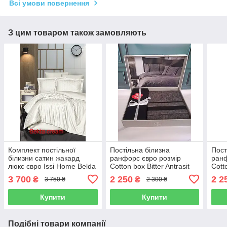
Всі умови повернення
З цим товаром також замовляють
Комплект постільної
Постільна білизна
Пост
білизни сатин жакард
ранфорс євро розмір
ранф
люкс євро Issi Home Belda
Cotton box Bitter Antrasit
Cott
cream
3 700
2 250
2 2
₴
₴
3 750 ₴
2 300 ₴
Купити
Купити
Подібні товари компанії