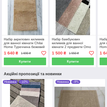
Набір акрилових килимків
Набір бамбукових
Набі
для ванної кімнати Chilai
килимків для ванної
для 
Home Туреччина бежевий
кімнати 2 предмети Omo
Hom
Home Туреччина
чер
1 640
1 500
1 6
₴
₴
1 690 ₴
1 550 ₴
кремовий
Купити
Купити
Акційні пропозиції та новинки
Новинка
–10%
Новинка
–9%