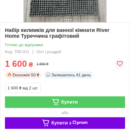
Набір килимків для ванної кімнати River
Home Туреччина графітовий
Готово до відправки
Код: 700-011
Опт і роздріб
1 600
₴
1 650 ₴
Економія
50 ₴
Залишилось
41 день
1 600 ₴
від 2 шт.
Купити
або
Купити з