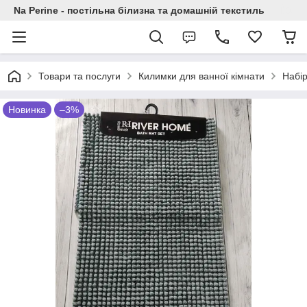
Na Perine - постільна білизна та домашній текстиль
Товари та послуги
Килимки для ванної кімнати
Набір
Новинка
–3%