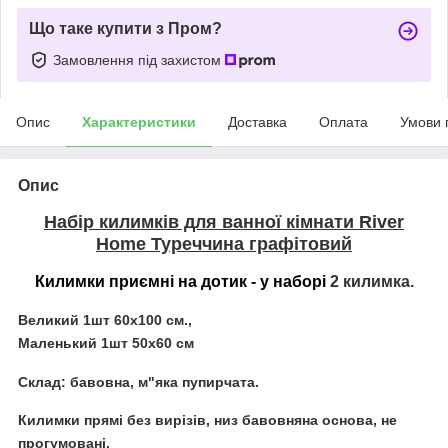
Що таке купити з Пром?
Замовлення під захистом
Опис
Характеристики
Доставка
Оплата
Умови 
Опис
Набір килимків для ванної кімнати River
Home Туреччина графітовий
Килимки приємні на дотик - у наборі
2 килимка.
Великий 1шт 60х100 см.,
Маленький 1шт 50х60 см
Склад: бавовна, м"яка пупирчата.
Килимки прямі без вирізів, низ бавовняна основа, не
прогумовані.