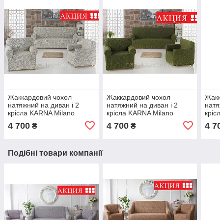
Жаккардовий чохол
Жаккардовий чохол
Жакк
натяжний на диван і 2
натяжний на диван і 2
натя
крісла KARNA Milano
крісла KARNA Milano
кріс
світло-бежевий
зелений
Mila
4 700
4 700
4 7
₴
₴
Подібні товари компанії