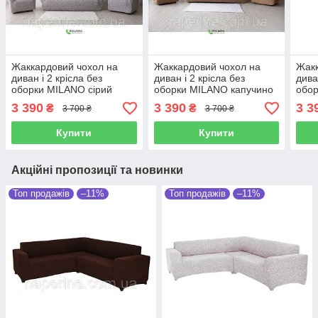
Жаккардовий чохол на
Жаккардовий чохол на
Жакк
диван і 2 крісла без
диван і 2 крісла без
дива
оборки MILANO сірий
оборки MILANO капучино
обо
3 390
3 390
3 3
₴
₴
3 700 ₴
3 700 ₴
Купити
Купити
Акційні пропозиції та новинки
Топ продажів
–11%
Топ продажів
–11%