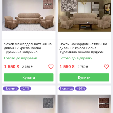
Чохли жаккардові натяжні на
Чохли жаккардові натяжні на
диван і 2 крісла Волна
диван і 2 крісла Волна
Туреччина капучино
Туреччина бежево пудрові
Готово до відправки
Готово до відправки
1 550
1 550
₴
₴
2 750 ₴
2 750 ₴
Купити
Купити
Новинка
–14%
Новинка
–14%