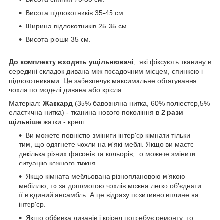
Висота підлокотників 35-45 см.
Ширина підлокотників 25-35 см.
Висота рюши 35 см.
До комплекту входять ущільнювачі
, які фіксують тканину в
середині складок дивана між посадочним місцем, спинкою і
підлокотниками. Це забезпечує максимальне обтягування
чохла по моделі дивана або крісла.
Матеріал:
Жаккард
(35% бавовняна нитка, 60% поліестер,5%
еластична нитка) - тканина нового покоління в
2 рази
щільніше
жатки - креш.
Ви можете повністю змінити інтер'єр кімнати тільки
тим, що одягнете чохли на м'які меблі. Якщо ви маєте
декілька різних фасонів та кольорів, то можете змінити
ситуацію кожного тижня.
Якщо кімната мебльована різноплановою м’якою
мебіллю, то за допомогою чохлів можна легко об’єднати
її в єдиний ансамбль. А це відразу позитивно вплине на
інтер'єр.
Якщо оббивка диванів і крісел потребує ремонту, то