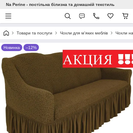
Na Perine - постільна білизна та домашній текстиль
Товари та послуги
Чохли для м'яких меблів
Чохли на
Новинка
–12%