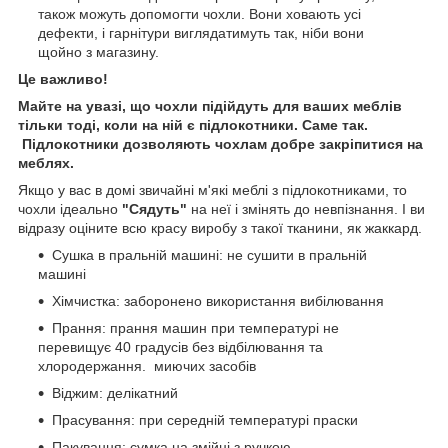
також можуть допомогти чохли. Вони ховають усі
дефекти, і гарнітури виглядатимуть так, ніби вони
щойно з магазину.
Це важливо!
Майте на увазі, що чохли підійдуть для ваших меблів
тільки тоді, коли на ній є підлокотники. Саме так.
Підлокотники дозволяють чохлам добре закріпитися на
меблях.
Якщо у вас в домі звичайні м'які меблі з підлокотниками, то
чохли ідеально
"Сядуть"
на неї і змінять до невпізнання. І ви
відразу оціните всю красу виробу з такої тканини, як жаккард.
Сушка в пральній машині: не сушити в пральній
машині
Хімчистка: заборонено використання вибілювання
Прання: прання машин при температурі не
перевищує 40 градусів без відбілювання та
хлородержання. миючих засобів
Віджим: делікатний
Прасування: при середній температурі праски
Пакування: сумка на змійці з ручкою.