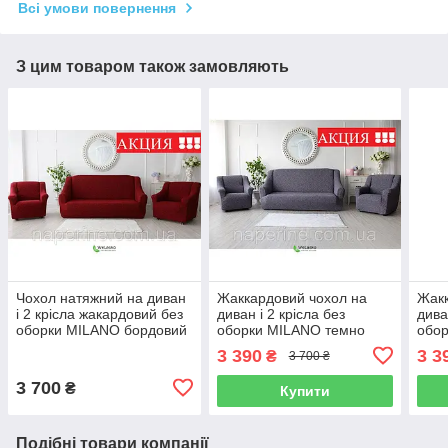
Всі умови повернення
З цим товаром також замовляють
Чохол натяжний на диван
Жаккардовий чохол на
Жакк
і 2 крісла жакардовий без
диван і 2 крісла без
дива
оборки MILANO бордовий
оборки MILANO темно
обо
сірий
кори
3 390
3 3
₴
3 700 ₴
3 700
₴
Купити
Подібні товари компанії