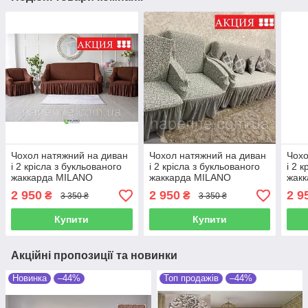
Чохол натяжний на диван
Чохол натяжний на диван
Чохо
і 2 крісла з букльованого
і 2 крісла з букльованого
і 2 
жаккарда MILANO
жаккарда MILANO
жакк
шоколадний
кремово-білий
2 950
2 950
2 9
₴
₴
3 350 ₴
3 350 ₴
Купити
Купити
Акційні пропозиції та новинки
Новинка
–44%
Топ продажів
–44%