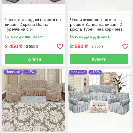
Чохли жаккардові натяжні на
Чохли жакардові натяжні з
диван і 2 крісла Волна
рюшем Zarina на диван і 2
Туреччина сірі
крісла Туреччина коричневі
Готово до відправки
Готово до відправки
2 450
2 590
₴
₴
2 850 ₴
2 990 ₴
Купити
Купити
Новинка
–13%
Новинка
–13%