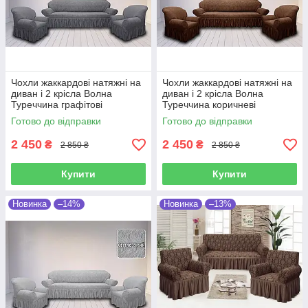
Чохли жаккардові натяжні на
Чохли жаккардові натяжні на
диван і 2 крісла Волна
диван і 2 крісла Волна
Туреччина графітові
Туреччина коричневі
Готово до відправки
Готово до відправки
2 450
2 450
₴
₴
2 850 ₴
2 850 ₴
Купити
Купити
Новинка
–14%
Новинка
–13%