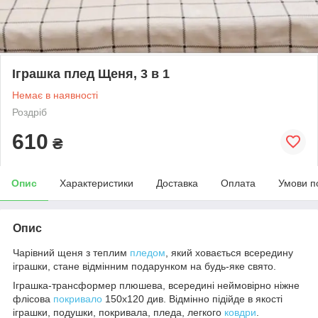
Іграшка плед Щеня, 3 в 1
Немає в наявності
Роздріб
610
₴
Опис
Характеристики
Доставка
Оплата
Умови п
Опис
Чарівний щеня з теплим
пледом
, який ховається всередину
іграшки, стане відмінним подарунком на будь-яке свято.
Іграшка-трансформер плюшева, всередині неймовірно ніжне
флісова
покривало
150х120 див. Відмінно підійде в якості
іграшки, подушки, покривала, пледа, легкого
ковдри
.