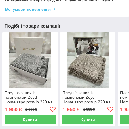
Повернення товару впродовж 14 днів за рахунок покупця
Всі умови повернення
Подібні товари компанії
Плед в'язаний із
Плед в'язаний із
Плед
помпонами Zeyd
помпонами Zeyd
пом
Home євро розмір 220 на
Home євро розмір 220 на
Home
240 см темно сірий
240 см капучино
240 
1 950
1 950
1 9
₴
₴
2 000 ₴
2 000 ₴
Купити
Купити