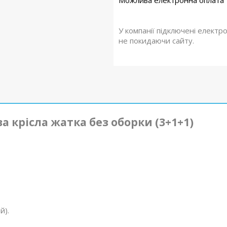
У компанії підключені електр
не покидаючи сайту.
а крісла жатка без оборки (3+1+1)
й).