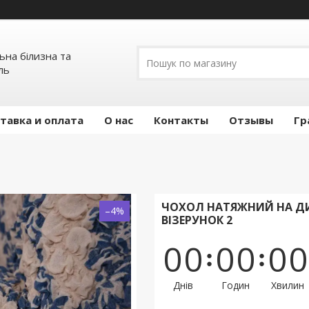
льна білизна та
ль
тавка и оплата
О нас
Контакты
Отзывы
Гр
ЧОХОЛ НАТЯЖНИЙ НА ДИВ
–4%
ВІЗЕРУНОК 2
0
0
0
0
0
0
Днів
Годин
Хвилин