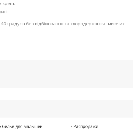
к креш.
шині
ш 40 градусів без відбілювання та хлородержання. миючих
 бельё для малышей
Распродажи