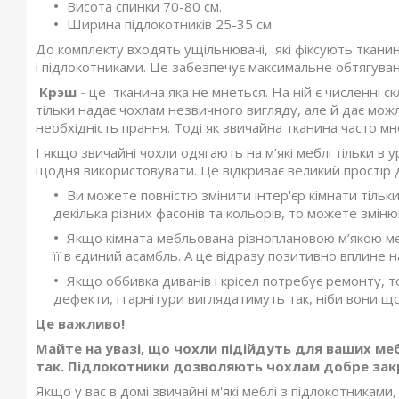
Висота спинки 70-80 см.
Ширина підлокотників 25-35 см.
До комплекту входять ущільнювачі, які фіксують ткани
і підлокотниками. Це забезпечує максимальне обтягуван
Крэш -
це тканина яка не мнеться. На ній є численні с
тільки надає чохлам незвичного вигляду, але й дає мож
необхідність прання. Тоді як звичайна тканина часто мн
І якщо звичайні чохли одягають на м’які меблі тільки в 
щодня використовувати. Це відкриває великий простір д
Ви можете повністю змінити інтер'єр кімнати тільки
декілька різних фасонів та кольорів, то можете змін
Якщо кімната мебльована різноплановою м’якою м
її в єдиний асамбль. А це відразу позитивно вплине на
Якщо оббивка диванів і крісел потребує ремонту, 
дефекти, і гарнітури виглядатимуть так, ніби вони щ
Це важливо!
Майте на увазі, що чохли підійдуть для ваших мебл
так. Підлокотники дозволяють чохлам добре закр
Якщо у вас в домі звичайні м'які меблі з підлокотниками