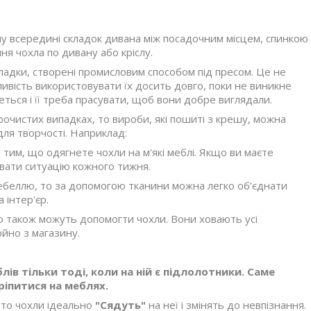
ну всередині складок дивана між посадочним місцем, спинкою
ня чохла по дивану або кріслу.
кладки, створені промисловим способом під пресом. Це не
ливість використовувати їх досить довго, поки не виникне
еться і її треба прасувати, щоб вони добре виглядали.
урочистих випадках, то вироби, які пошиті з крешу, можна
ля творчості. Наприклад:
 тим, що одягнете чохли на м'які меблі. Якщо ви маєте
ювати ситуацію кожного тижня.
ебеллю, то за допомогою тканини можна легко об’єднати
 інтер'єр.
то також можуть допомогти чохли. Вони ховають усі
ойно з магазину.
ів тільки тоді, коли на ній є підлолотники. Саме
іпитися на меблях.
, то чохли ідеально
"Сядуть"
на неї і змінять до невпізнання.