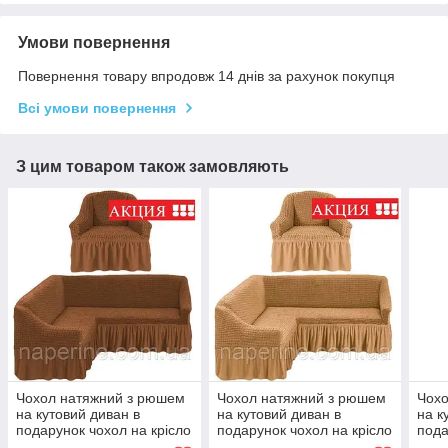
Умови повернення
Повернення товару впродовж 14 днів за рахунок покупця
Всі умови повернення
З цим товаром також замовляють
Чохол натяжний з рюшем
Чохол натяжний з рюшем
Чохо
на кутовий диван в
на кутовий диван в
на к
подарунок чохол на крісло
подарунок чохол на крісло
пода
MILANO гарячий шоколад
MILANO золотисто-
MILA