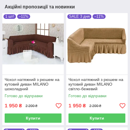
Акційні пропозиції та новинки
1 шт!
–11%
SALE 3 дня
–11%
Чохол натяжний з рюшем на
Чохол натяжний з рюшем на
кутовий диван MILANO
кутовий диван MILANO
шоколадний
світло-бежевий
Готово до відправки
Готово до відправки
1 950
1 950
₴
₴
2 200 ₴
2 200 ₴
Купити
Купити