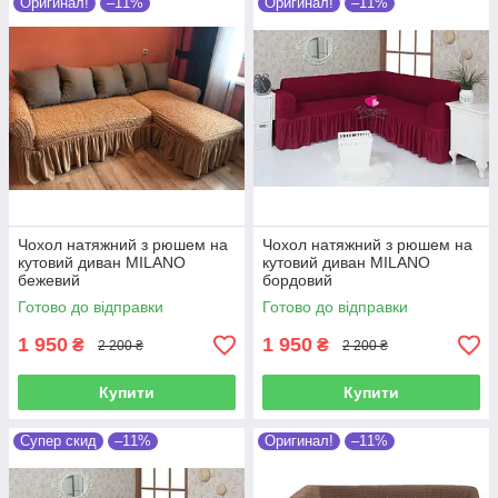
Оригинал!
–11%
Оригинал!
–11%
Чохол натяжний з рюшем на
Чохол натяжний з рюшем на
кутовий диван MILANO
кутовий диван MILANO
бежевий
бордовий
Готово до відправки
Готово до відправки
1 950
1 950
₴
₴
2 200 ₴
2 200 ₴
Купити
Купити
Супер скид
–11%
Оригинал!
–11%