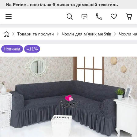
Na Perine - постільна білизна та домашній текстиль
Товари та послуги
Чохли для м'яких меблів
Чохли на
Новинка
–11%