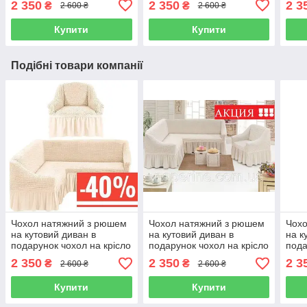
2 350
2 350
2 3
₴
₴
2 600 ₴
2 600 ₴
бежевий
Купити
Купити
Подібні товари компанії
Чохол натяжний з рюшем
Чохол натяжний з рюшем
Чохо
на кутовий диван в
на кутовий диван в
на к
подарунок чохол на крісло
подарунок чохол на крісло
пода
MILANO кремовий
MILANO кремовий
MIL
2 350
2 350
2 3
₴
₴
2 600 ₴
2 600 ₴
Купити
Купити