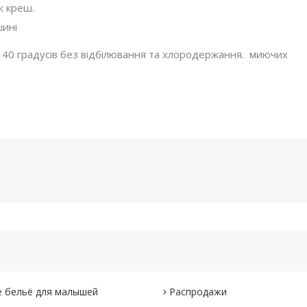
к креш.
шині
ш 40 градусів без відбілювання та хлородержання. миючих
 бельё для малышей
Распродажи