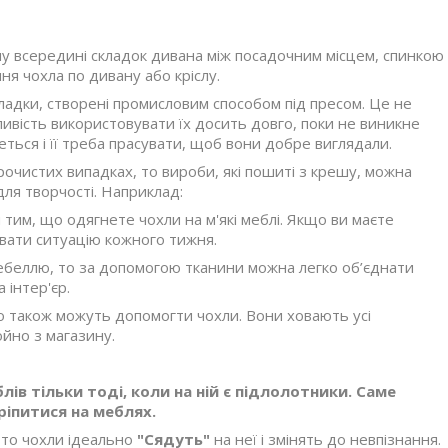
ну всередині складок дивана між посадочним місцем, спинкою
ня чохла по дивану або кріслу.
кладки, створені промисловим способом під пресом. Це не
ливість використовувати їх досить довго, поки не виникне
еться і її треба прасувати, щоб вони добре виглядали.
урочистих випадках, то вироби, які пошиті з крешу, можна
ля творчості. Наприклад:
 тим, що одягнете чохли на м'які меблі. Якщо ви маєте
ювати ситуацію кожного тижня.
ебеллю, то за допомогою тканини можна легко об’єднати
 інтер'єр.
то також можуть допомогти чохли. Вони ховають усі
ойно з магазину.
ів тільки тоді, коли на ній є підлолотники. Саме
іпитися на меблях.
, то чохли ідеально
"Сядуть"
на неї і змінять до невпізнання.