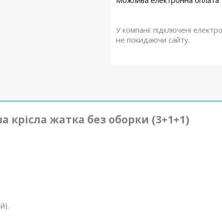
У компанії підключені електр
не покидаючи сайту.
а крісла жатка без оборки (3+1+1)
й).