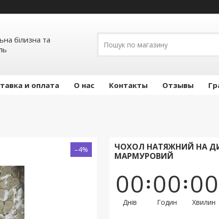
льна білизна та
ль
тавка и оплата
О нас
Контакты
Отзывы
Гр
ЧОХОЛ НАТЯЖНИЙ НА ДИВ
–4%
МАРМУРОВИЙ
0
0
0
0
0
0
Днів
Годин
Хвилин