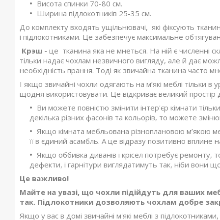
Висота спинки 70-80 см.
Ширина підлокотників 25-35 см.
До комплекту входять ущільнювачі, які фіксують ткани
і підлокотниками. Це забезпечує максимальне обтягуван
Крэш -
це тканина яка не мнеться. На ній є численні с
тільки надає чохлам незвичного вигляду, але й дає мож
необхідність прання. Тоді як звичайна тканина часто мн
І якщо звичайні чохли одягають на м’які меблі тільки в 
щодня використовувати. Це відкриває великий простір д
Ви можете повністю змінити інтер'єр кімнати тільки
декілька різних фасонів та кольорів, то можете змін
Якщо кімната мебльована різноплановою м’якою м
її в єдиний асамбль. А це відразу позитивно вплине на
Якщо оббивка диванів і крісел потребує ремонту, 
дефекти, і гарнітури виглядатимуть так, ніби вони щ
Це важливо!
Майте на увазі, що чохли підійдуть для ваших мебл
так. Підлокотники дозволяють чохлам добре закр
Якщо у вас в домі звичайні м'які меблі з підлокотниками